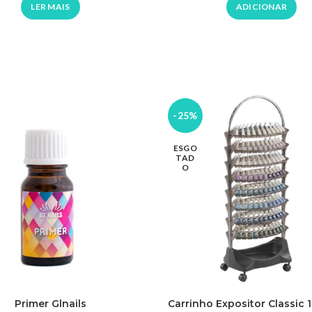
LER MAIS
ADICIONAR
-25%
ESGO
TAD
O
Primer Glnails
Carrinho Expositor Classic 