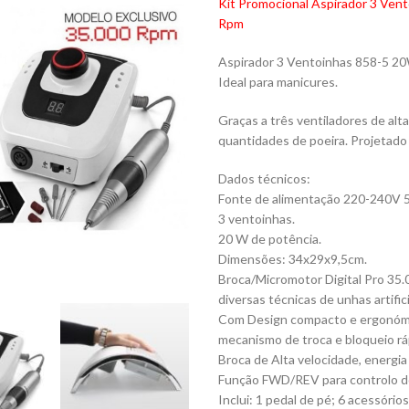
Kit Promocional Aspirador 3 Ven
Rpm
Aspirador 3 Ventoinhas 858-5 20W
Ideal para manicures.
Graças a três ventiladores de alt
quantidades de poeira. Projetad
Dados técnicos:
Fonte de alimentação 220-240V 5
3 ventoinhas.
20 W de potência.
Dimensões: 34x29x9,5cm.
Broca/Micromotor Digital Pro 35
diversas técnicas de unhas artifici
Com Design compacto e ergonómic
mecanismo de troca e bloqueio rá
Broca de Alta velocidade, energia
Função FWD/REV para controlo do
Inclui: 1 pedal de pé; 6 acessóri