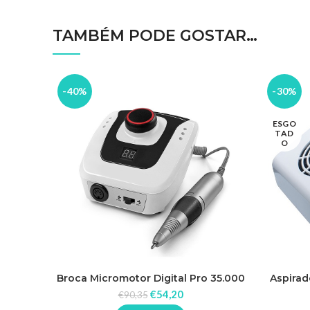
TAMBÉM PODE GOSTAR…
-40%
-30%
ESGO
TAD
O
Broca Micromotor Digital Pro 35.000
Aspirad
Rpm
€
54,20
€
90,35