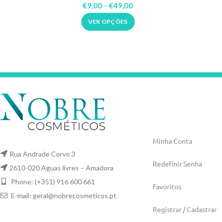
Micoses 30ml Flora Brasil
€
9,00
–
€
49,00
VER OPÇÕES
Minha Conta
Rua Andrade Corvo 3
Redefinir Senha
2610-020 Aguas livres – Amadora
Phone: (+351) 916 600 661
Favoritos
E-mail:
geral@nobrecosmeticos.pt
Registrar / Cadastrar