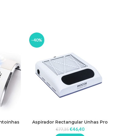
-40%
ntoinhas
Aspirador Rectangular Unhas Pro
80W Inocos
€
46,40
€
77,35