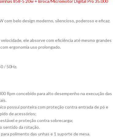
toinhas 858-5 20w + Broca/Micromotor Digital Pro 35.000
 com belo design moderno, silencioso, poderoso e eficaz.
a velocidade, ele absorve com eficiência até mesmo grandes
o com ergonomia uso prolongado.
0 / 50Hz.
.000 Rpm concebido para alto desempenho na execução das
ais.
o possui ponteira com proteção contra entrada de pó e
pido de acessórios;
 estável e proteção contra sobrecarga;
 sentido da rotação.
os para polimento das unhas e 1 suporte de mesa.