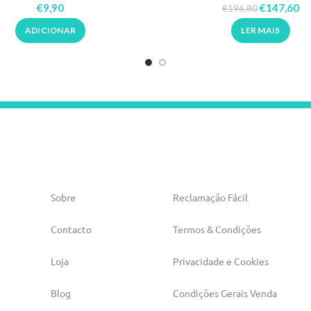
Dompel
€
9,90
€
147,60
€
196,80
ADICIONAR
LER MAIS
Sobre
Reclamação Fácil
Contacto
Termos & Condições
Loja
Privacidade e Cookies
Blog
Condições Gerais Venda