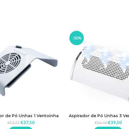
-30%
or de Pó Unhas 1 Ventoinha
Aspirador de Pó Unhas 3 Ve
858-2 Speed 80w
858-5 45w
€
37,50
€
39,50
€
53,55
€
56,40