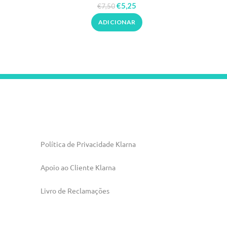
Rickiparodi Inox
€
5,25
€
7,50
ADICIONAR
Política de Privacidade Klarna
Apoio ao Cliente Klarna
Livro de Reclamações