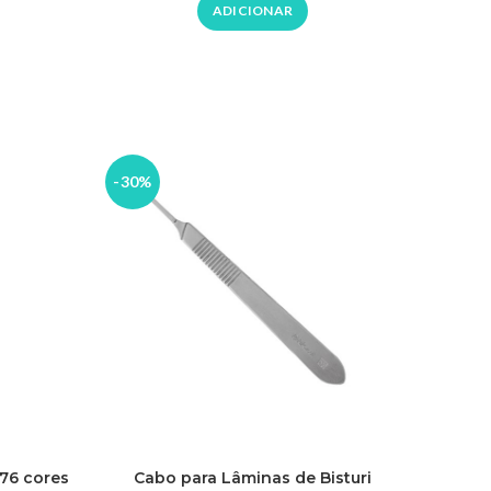
ADICIONAR
-30%
-25%
ESGO
TAD
O
176 cores
Cabo para Lâminas de Bisturi
Ban