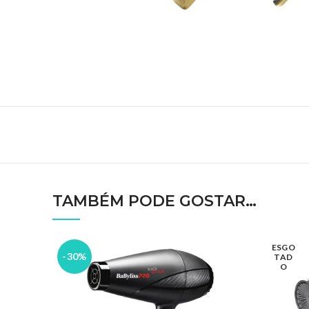
TAMBÉM PODE GOSTAR…
ESGO
-30%
TAD
O