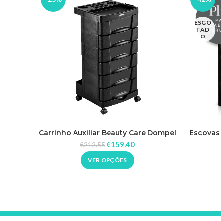
ESGO
TAD
O
Carrinho Auxiliar Beauty Care Dompel
Escovas 
€
159,40
€
212,55
VER OPÇÕES