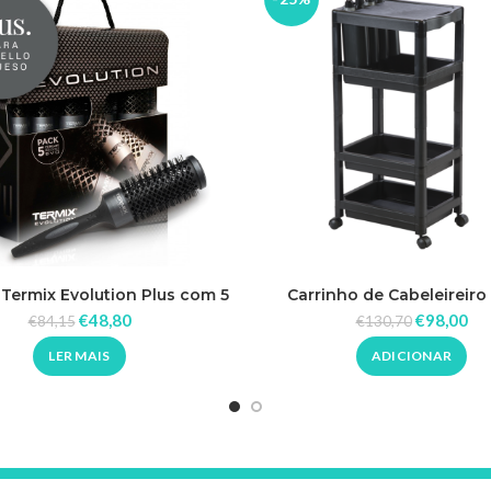
Termix Evolution Plus com 5
Carrinho de Cabeleireiro
Shampoo Viena Domp
€
48,80
€
98,00
€
84,15
€
130,70
LER MAIS
ADICIONAR