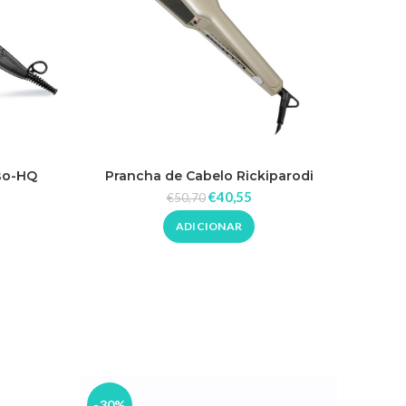
Prancha de Cabelo Rickiparodi
so-HQ
Pranch
Ultraslim Pro Dourada 230ºC
o
€
40,55
€
50,70
ADICIONAR
-30%
-20%