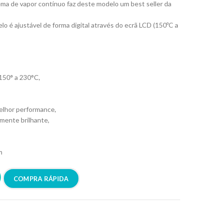
ema de vapor contínuo faz deste modelo um best seller da
lo é ajustável de forma digital através do ecrã LCD (150ºC a
 150° a 230°C,
melhor performance,
amente brilhante,
m
COMPRA RÁPIDA