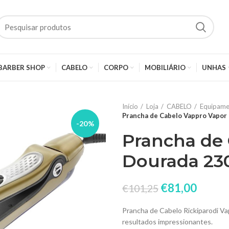
BARBER SHOP
CABELO
CORPO
MOBILIÁRIO
UNHAS
Início
Loja
CABELO
Equipame
Prancha de Cabelo Vappro Vapor 
-20%
Prancha de
Dourada 230
€
81,00
€
101,25
Prancha de Cabelo Rickiparodi Va
resultados impressionantes.