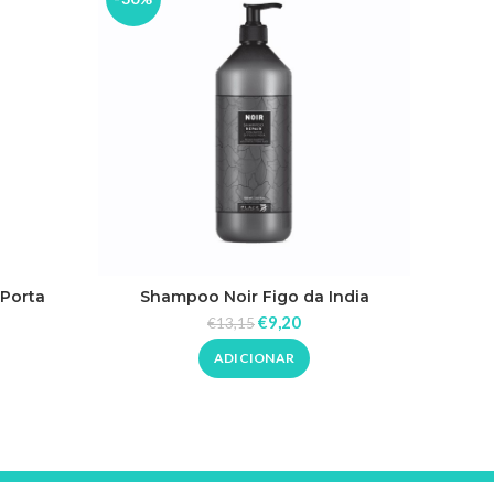
 Porta
Shampoo Noir Figo da India
Dif
el
€
9,20
€
13,15
ADICIONAR