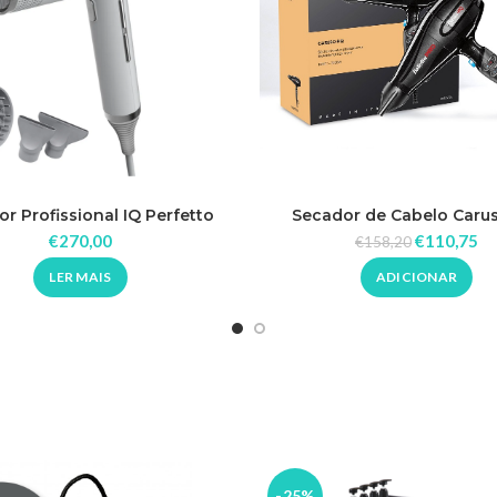
Secador de Cabelo Caru
r Profissional IQ Perfetto
2400W Babyliss Pr
2000W_Gama
€
110,75
€
270,00
€
158,20
ADICIONAR
LER MAIS
-25%