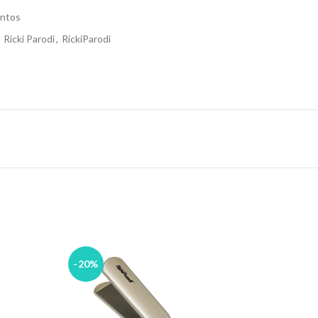
ntos
Ricki Parodi
,
RickiParodi
-20%
-30%