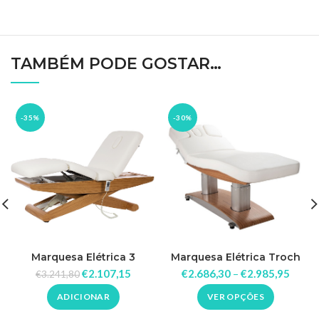
TAMBÉM PODE GOSTAR…
-35%
-30%
Marquesa Elétrica 3
Marquesa Elétrica Troch
Motores Cyx
€
2.107,15
€
2.686,30
–
€
2.985,95
€
3.241,80
ADICIONAR
VER OPÇÕES