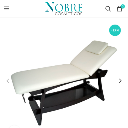
0
-35%