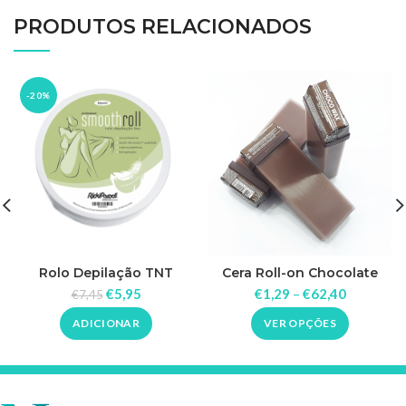
PRODUTOS RELACIONADOS
-20%
Rolo Depilação TNT
Cera Roll-on Chocolate
80grs/m2
Beauty Image
€
5,95
€
1,29
–
€
62,40
€
7,45
ADICIONAR
VER OPÇÕES