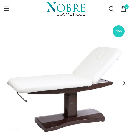
0
-30%