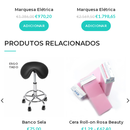
Marquesa Elétrica
Marquesa Elétrica
Bipartida Mary
Tripartida Cecil
€
970,20
€
1.798,65
€
1.386,00
€
2.569,50
ADICIONAR
ADICIONAR
PRODUTOS RELACIONADOS
ESGO
TADO
Banco Sela
Cera Roll-on Rosa Beauty
Image
€
75,00
€
1,29
–
€
62,40