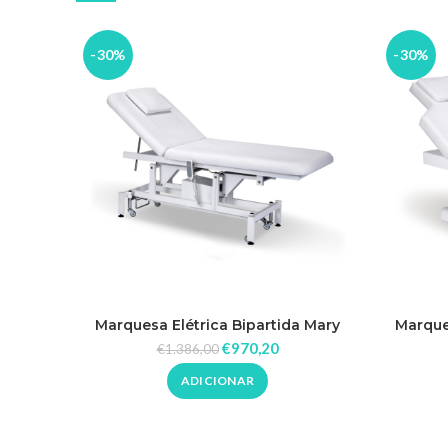
-30%
-30%
Marquesa Elétrica Bipartida Mary
Marques
€
970,20
€
1.386,00
ADICIONAR