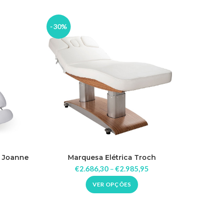
-30%
s Joanne
Marquesa Elétrica Troch
€
2.686,30
–
€
2.985,95
VER OPÇÕES