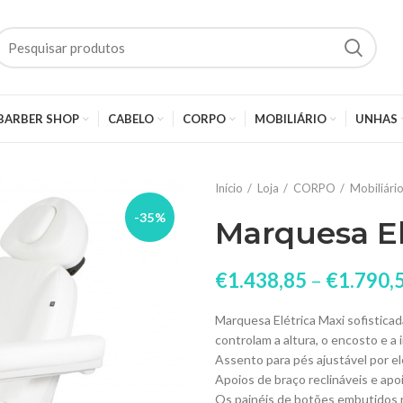
BARBER SHOP
CABELO
CORPO
MOBILIÁRIO
UNHAS
Início
Loja
CORPO
Mobiliári
-35%
Marquesa El
€
1.438,85
–
€
1.790,
Marquesa Elétrica Maxi sofistica
controlam a altura, o encosto e a 
Assento para pés ajustável por el
Apoios de braço reclináveis e apo
Os painéis de botões embutidos 