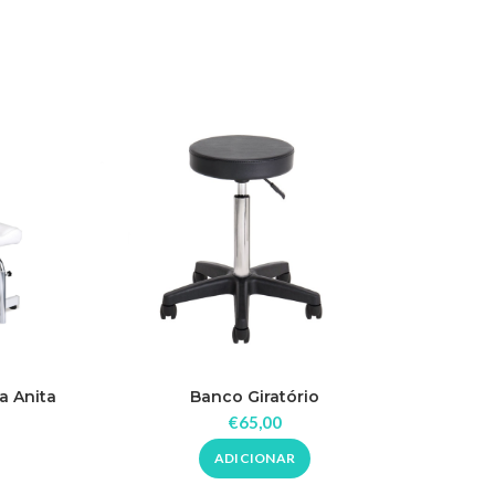
-20%
a Anita
Banco Giratório
Rol
€
65,00
ADICIONAR