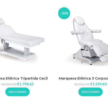
-30%
a Elétrica Tripartida Cecil
Marquesa Elétrica 3 Corpo
€
1.798,65
€
1.339,40
€
2.569,50
€
1.913,45
ADICIONAR
ADICIONAR