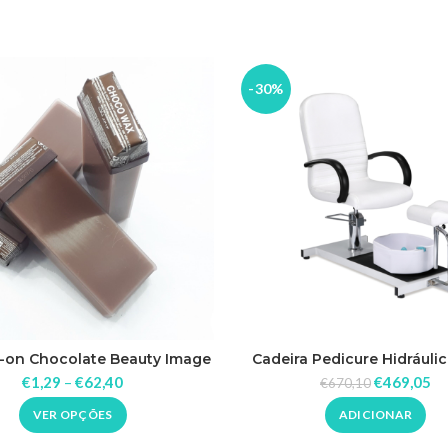
-30%
l-on Chocolate Beauty Image
Cadeira Pedicure Hidráulic
€
1,29
–
€
62,40
€
469,05
€
670,10
VER OPÇÕES
ADICIONAR