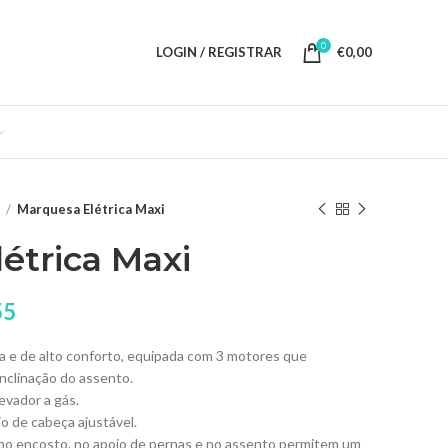
0
LOGIN / REGISTRAR
€
0,00
o
Marquesa Elétrica Maxi
étrica Maxi
55
da e de alto conforto, equipada com 3 motores que
inclinação do assento.
evador a gás.
io de cabeça ajustável.
no encosto, no apoio de pernas e no assento permitem um