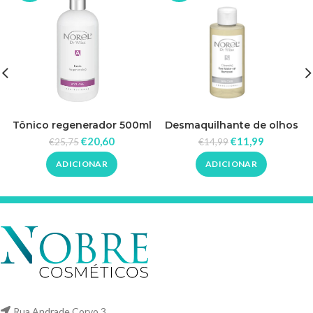
Tônico regenerador 500ml
Desmaquilhante de olhos
– Norel
150ml – Norel
€
20,60
€
11,99
€
25,75
€
14,99
ADICIONAR
ADICIONAR
Rua Andrade Corvo 3