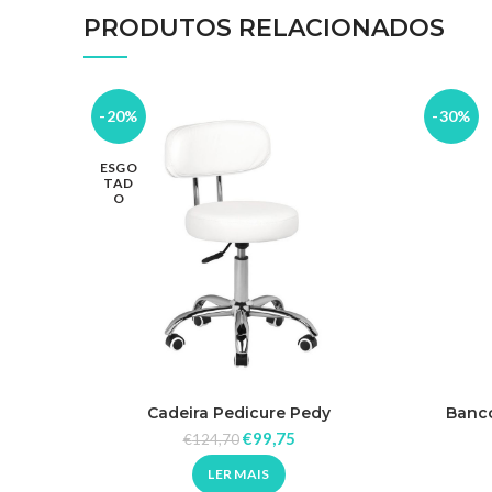
PRODUTOS RELACIONADOS
-20%
-30%
ESGO
TAD
O
Cadeira Pedicure Pedy
Banco
€
99,75
€
124,70
LER MAIS