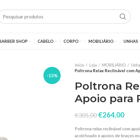
BARBER SHOP
CABELO
CORPO
MOBILIÁRIO
UNHAS
Início
Loja
MOBILIÁRIO
Unh
Poltrona Relax Reclinável com A
-13%
Poltrona Re
Apoio para 
€
264,00
€
305,00
Poltrona relax reclinável com apo
acolchoado e apoios de braços es