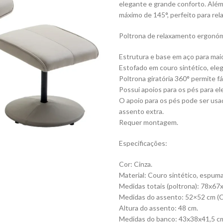
elegante e grande conforto. Além
máximo de 145°, perfeito para re
Poltrona de relaxamento ergonómi
Estrutura e base em aço para maio
Estofado em couro sintético, eleg
Poltrona giratória 360° permite f
Possui apoios para os pés para e
O apoio para os pés pode ser u
assento extra.
Requer montagem.
Especificações:
Cor: Cinza.
Material: Couro sintético, espuma
Medidas totais (poltrona): 78x67
Medidas do assento: 52×52 cm (C
Altura do assento: 48 cm.
Medidas do banco: 43x38x41,5 cm