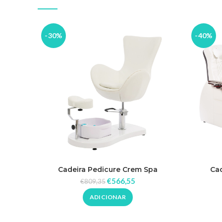
-30%
-40%
Cadeira Pedicure Crem Spa
Cad
€
566,55
€
809,35
ADICIONAR