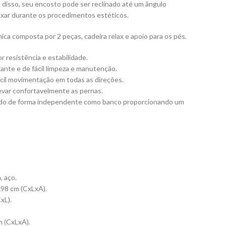
 disso, seu encosto pode ser reclinado até um ângulo
laxar durante os procedimentos estéticos.
ca composta por 2 peças, cadeira relax e apoio para os pés.
r resistência e estabilidade.
ante e de fácil limpeza e manutenção.
ácil movimentação em todas as direções.
levar confortavelmente as pernas.
sado de forma independente como banco proporcionando um
, aço.
x98 cm (CxLxA).
xL).
 (CxLxA).