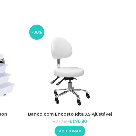
-30%
-20%
son
Banco com Encosto Rita XS Ajustável
Mesa M
€
190,80
€
272,60
ADICIONAR