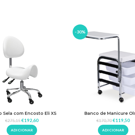
-30%
 Sela com Encosto Eli XS
Banco de Manicure Ol
Ajustável
€
192,60
€
119,50
€
275,15
€
170,70
ADICIONAR
ADICIONAR