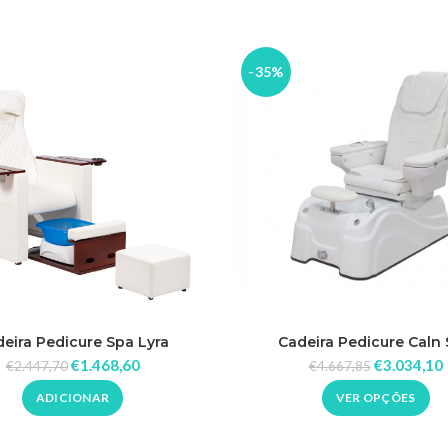
-35%
eira Pedicure Spa Lyra
Cadeira Pedicure Caln
€
1.468,60
€
3.034,10
€
2.447,70
€
4.667,85
ADICIONAR
VER OPÇÕES