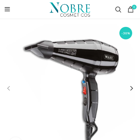
0
-30%