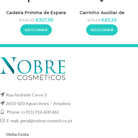
Cadeira Primma de Espera
Carrinho Auxiliar de
Plus Dompel
Cabeleireiro ECO
€
307,00
€
63,20
€
409,35
€
79,00
ADICIONAR
ADICIONAR
Rua Andrade Corvo 3
2610-020 Aguas livres – Amadora
Phone: (+351) 916 600 661
E-mail:
geral@nobrecosmeticos.pt
Minha Conta