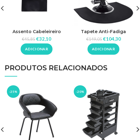
Assento Cabeleireiro
Tapete Anti-Fadiga
Almofada Infantil Jilly
Barbearia Dory
€
32,10
€
104,30
€
45,85
€
149,05
ADICIONAR
ADICIONAR
PRODUTOS RELACIONADOS
-25%
-20%