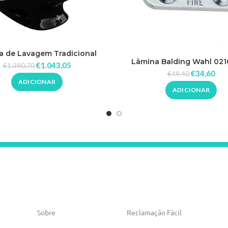
 de Lavagem Tradicional
Lâmina Balding Wahl 021
€
1.043,05
€
1.390,70
€
34,60
€
49,40
ADICIONAR
ADICIONAR
Sobre
Reclamação Fácil