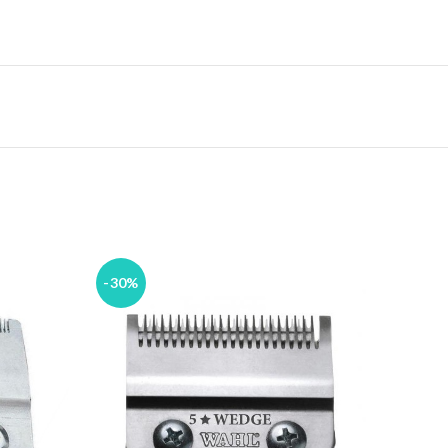
-30%
-30%
ESGO
TAD
O