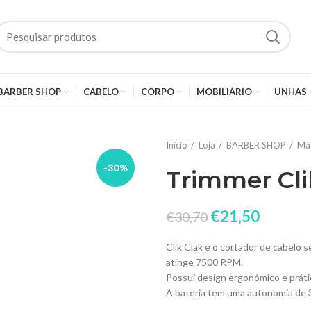
BARBER SHOP
CABELO
CORPO
MOBILIÁRIO
UNHAS
Início
Loja
BARBER SHOP
Má
-30%
Trimmer Cli
€
21,50
€
30,70
Clik Clak é o cortador de cabelo
atinge 7500 RPM.
Possui design ergonómico e práti
A bateria tem uma autonomia de 