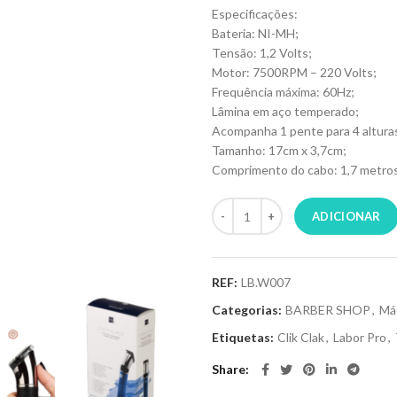
Especificações:
Bateria: NI-MH;
Tensão: 1,2 Volts;
Motor: 7500RPM – 220 Volts;
Frequência máxima: 60Hz;
Lâmina em aço temperado;
Acompanha 1 pente para 4 altura
Tamanho: 17cm x 3,7cm;
Comprimento do cabo: 1,7 metros
ADICIONAR
REF:
LB.W007
Categorias:
BARBER SHOP
,
Má
Etiquetas:
Clik Clak
,
Labor Pro
,
Share