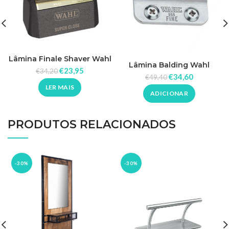
Lâmina Finale Shaver Wahl
Lâmina Balding Wahl
07043-100
€
23,95
€
34,20
02105-416
€
34,60
€
49,40
LER MAIS
ADICIONAR
PRODUTOS RELACIONADOS
-30%
-30%