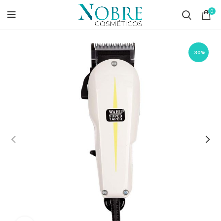
0
-30%