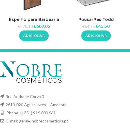
Espelho para Barbearia
Pousa-Pés Todd
Richard
€
609,05
€
45,50
€
870,10
€
64,95
ADICIONAR
ADICIONAR
Rua Andrade Corvo 3
2610-020 Aguas livres – Amadora
Phone: (+351) 916 600 661
E-mail:
geral@nobrecosmeticos.pt