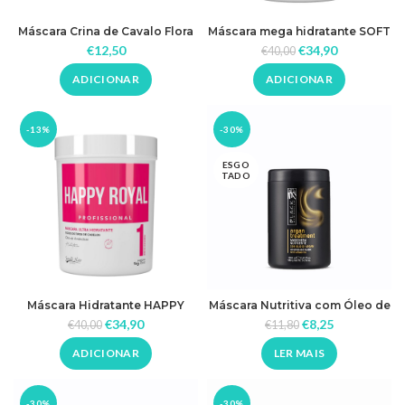
Máscara Crina de Cavalo Flora
Máscara mega hidratante SOFT
Brasil
PRO 1kg Semélle Hair
€
12,50
€
34,90
€
40,00
ADICIONAR
ADICIONAR
-13%
-30%
ESGO
TADO
Máscara Hidratante HAPPY
Máscara Nutritiva com Óleo de
ROYAL 1kg Semélle Hair
Argan
€
34,90
€
8,25
€
40,00
€
11,80
ADICIONAR
LER MAIS
-30%
-30%