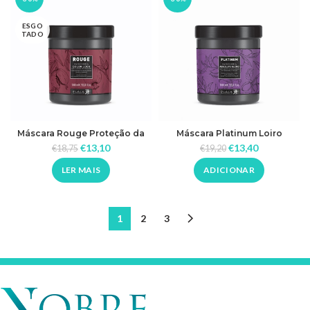
ESGO
TADO
Máscara Rouge Proteção da
Máscara Platinum Loiro
Cor
Absoluto
€
13,10
€
13,40
€
18,75
€
19,20
LER MAIS
ADICIONAR
1
2
3