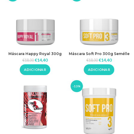
Máscara Happy Royal 300g
Máscara Soft Pro 300g Semélle
Semélle Hair
Hair
€
14,40
€
14,40
€
18,00
€
18,00
ADICIONAR
ADICIONAR
-13%