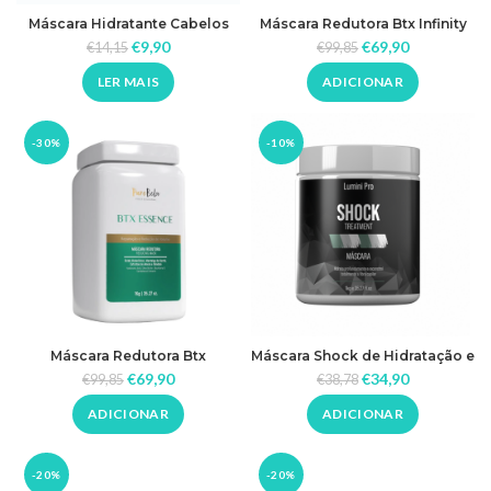
Máscara Hidratante Cabelos
Máscara Redutora Btx Infinity
Finos Turquesa
1kg Pure Bela
€
9,90
€
69,90
€
14,15
€
99,85
LER MAIS
ADICIONAR
-30%
-10%
Máscara Redutora Btx
Máscara Shock de Hidratação e
Orgânico Essence 1kg Pure
Reconstrução Lumini Pro 1Kg
€
69,90
€
34,90
€
99,85
€
38,78
Bela
ADICIONAR
ADICIONAR
-20%
-20%