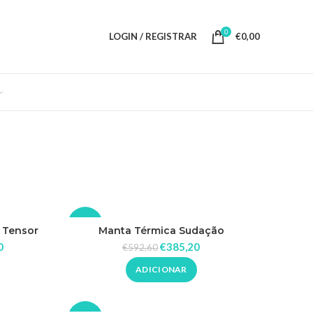
0
LOGIN / REGISTRAR
€
0,00
-35%
a Tensor
Manta Térmica Sudação
0
€
385,20
€
592,60
ADICIONAR