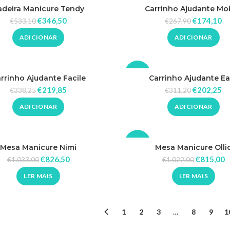
-35%
adeira Manicure Tendy
Carrinho Ajudante Mob
€
346,50
€
174,10
€
533,10
€
267,90
ADICIONAR
ADICIONAR
-35%
rrinho Ajudante Facile
Carrinho Ajudante Ea
€
219,85
€
202,25
€
338,25
€
311,20
ADICIONAR
ADICIONAR
-20%
Mesa Manicure Nimi
Mesa Manicure Olli
€
826,50
€
815,00
€
1.033,00
€
1.022,00
ESGO
TAD
LER MAIS
LER MAIS
O
1
2
3
…
8
9
1