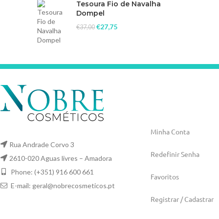
Tesoura Fio de Navalha
Dompel
€
27,75
€
37,00
Minha Conta
Rua Andrade Corvo 3
Redefinir Senha
2610-020 Aguas livres – Amadora
Phone: (+351) 916 600 661
Favoritos
E-mail:
geral@nobrecosmeticos.pt
Registrar / Cadastrar