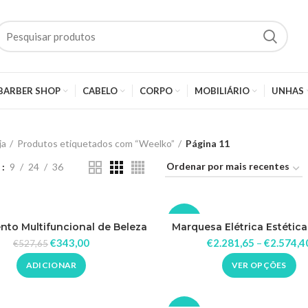
BARBER SHOP
CABELO
CORPO
MOBILIÁRIO
UNHAS
ja
Produtos etiquetados com “Weelko”
Página 11
w
9
24
36
-30%
nto Multifuncional de Beleza
Marquesa Elétrica Estétic
5 em 1 U-Tech
€
343,00
€
2.281,65
–
€
2.574,4
€
527,65
ADICIONAR
VER OPÇÕES