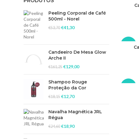
PRODUTOS
-35%
C
Peeling Corporal de Café
500ml - Norel
€
41,30
€
53,70
-35%
Ca
Candeeiro De Mesa Glow
Arche II
€
129,00
€
161,25
Shampoo Rouge
-20%
Proteção da Cor
€
12,70
€
18,15
ESGO
TAD
O
Navalha Magnética JRL
Régua
€
18,90
€
24,60