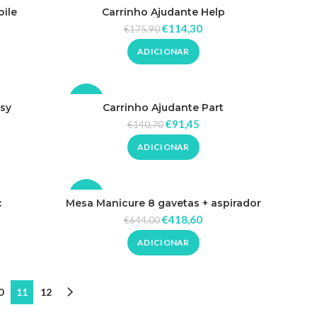
-35%
ile
Carrinho Ajudante Help
€
114,30
€
175,90
ADICIONAR
-35%
sy
Carrinho Ajudante Part
€
91,45
€
140,70
ADICIONAR
-35%
c
Mesa Manicure 8 gavetas + aspirador
€
418,60
€
644,00
ADICIONAR
0
11
12