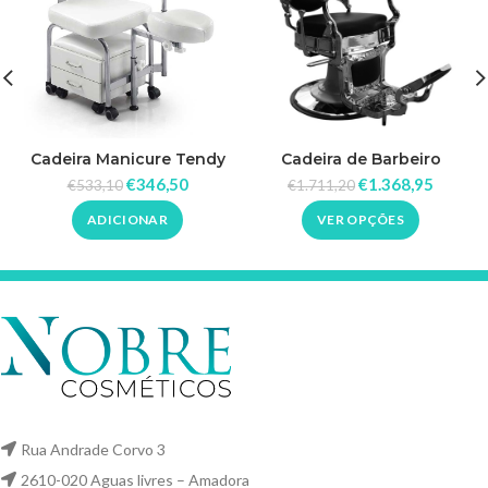
Cadeira Manicure Tendy
Cadeira de Barbeiro
Clássico
€
346,50
€
1.368,95
€
533,10
€
1.711,20
ADICIONAR
VER OPÇÕES
Rua Andrade Corvo 3
2610-020 Aguas livres – Amadora