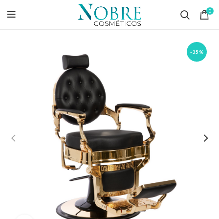
0
-35%