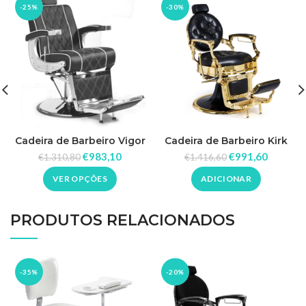
-25%
-30%
Cadeira de Barbeiro Vigor
Cadeira de Barbeiro Kirk
CG
€
983,10
€
991,60
€
1.310,80
€
1.416,60
VER OPÇÕES
ADICIONAR
PRODUTOS RELACIONADOS
-35%
-20%