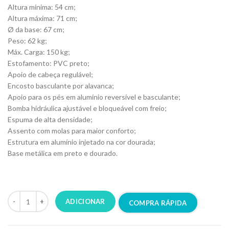
Altura mínima: 54 cm;
Altura máxima: 71 cm;
Ø da base: 67 cm;
Peso: 62 kg;
Máx. Carga: 150 kg;
Estofamento: PVC preto;
Apoio de cabeça regulável;
Encosto basculante por alavanca;
Apoio para os pés em alumínio reversível e basculante;
Bomba hidráulica ajustável e bloqueável com freio;
Espuma de alta densidade;
Assento com molas para maior conforto;
Estrutura em alumínio injetado na cor dourada;
Base metálica em preto e dourado.
Cadeira de barbeiro, barber chair, mae gold, duet, dduueett
ADICIONAR
COMPRA RÁPIDA