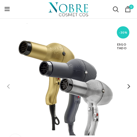
0
-30%
ESGO
TADO