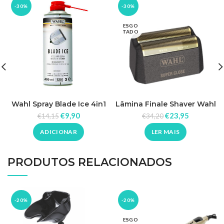
-30%
-30%
ESGO
TADO
Wahl Spray Blade Ice 4in1
Lâmina Finale Shaver Wahl
400ml
07043-100
€
9,90
€
23,95
€
14,15
€
34,20
ADICIONAR
LER MAIS
PRODUTOS RELACIONADOS
-20%
-20%
ESGO