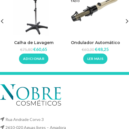
TADO
Calha de Lavagem
Ondulador Automático
Reclinável Rickiparodi
Fastwave
€
60,65
€
48,25
€
75,80
€
60,30
ADICIONAR
LER MAIS
Rua Andrade Corvo 3
2610-020 Aguas livres – Amadora