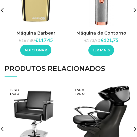
Máquina Barbear
Máquina de Contorno
FoilFx02ge Gold Shaver
Babyliss Pro 4artists
€
117,45
€
121,75
€
167,80
€
173,90
4artists Babyliss Pro
Trimmer
ADICIONAR
LER MAIS
PRODUTOS RELACIONADOS
ESGO
ESGO
TADO
TADO