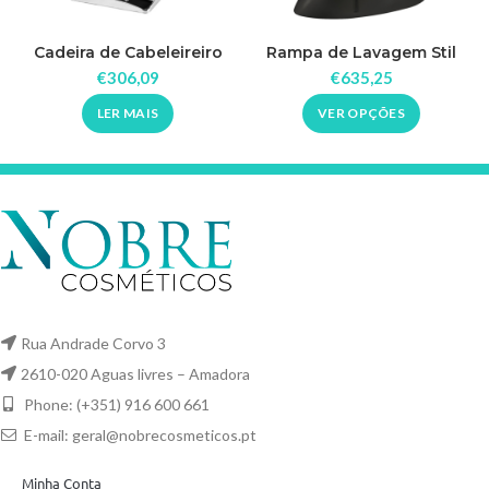
Cadeira de Cabeleireiro
Rampa de Lavagem Stil
Elegant
€
306,09
€
635,25
LER MAIS
VER OPÇÕES
Rua Andrade Corvo 3
2610-020 Aguas livres – Amadora
Phone: (+351) 916 600 661
E-mail:
geral@nobrecosmeticos.pt
Minha Conta