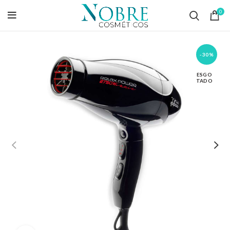
0
-30%
ESGO
TADO