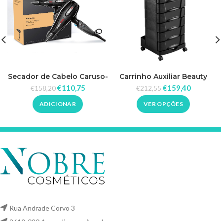
Secador de Cabelo Caruso-
Carrinho Auxiliar Beauty
HQ 2400W Babyliss Pro
Care Dompel
€
110,75
€
159,40
€
158,20
€
212,55
ADICIONAR
VER OPÇÕES
Rua Andrade Corvo 3