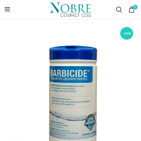
0
-30%